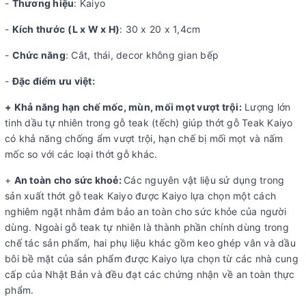
-
Thương hiệu
: Kaiyo
-
Kích thước
(L x W x H)
: 30 x 20 x 1,4cm
-
Chức năng
: Cắt, thái, decor không gian bếp
-
Đặc điểm ưu việt:
+
Khả năng hạn chế mốc, mùn, mối mọt vượt trội:
Lượng lớn
tinh dầu tự nhiên trong gỗ teak (tếch) giúp thớt gỗ Teak Kaiyo
có khả năng chống ẩm vượt trội, hạn chế bị mối mọt và nấm
mốc so với các loại thớt gỗ khác.
+
An toàn cho sức khoẻ:
Các nguyên vật liệu sử dụng trong
sản xuất thớt gỗ teak Kaiyo được Kaiyo lựa chọn một cách
nghiêm ngặt nhằm đảm bảo an toàn cho sức khỏe của người
dùng. Ngoài gỗ teak tự nhiên là thành phần chính dùng trong
chế tác sản phẩm, hai phụ liệu khác gồm keo ghép vân và dầu
bôi bề mặt của sản phẩm được Kaiyo lựa chọn từ các nhà cung
cấp của Nhật Bản và đều đạt các chứng nhận về an toàn thực
phẩm.