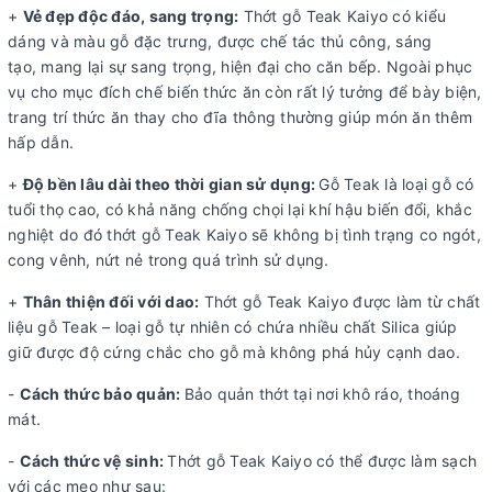
+
Vẻ đẹp độc đáo, sang trọng:
Thớt gỗ Teak Kaiyo có kiểu
dáng và màu gỗ đặc trưng, được chế tác thủ công, sáng
tạo, mang lại sự sang trọng, hiện đại cho căn bếp. Ngoài phục
vụ cho mục đích chế biến thức ăn còn rất lý tưởng để bày biện,
trang trí thức ăn thay cho đĩa thông thường giúp món ăn thêm
hấp dẫn.
+
Độ
bền lâu dài theo thời gian sử dụng:
Gỗ Teak là loại gỗ có
tuổi thọ cao, có khả năng chống chọi lại khí hậu biến đổi, khắc
nghiệt do đó thớt gỗ Teak Kaiyo sẽ không bị tình trạng co ngót,
cong vênh, nứt nẻ trong quá trình sử dụng.
+
Thân thiện đối với dao:
Thớt gỗ Teak Kaiyo được làm từ chất
liệu gỗ Teak – loại gỗ tự nhiên có chứa nhiều chất Silica giúp
giữ được độ cứng chắc cho gỗ mà không phá hủy cạnh dao.
-
Cách thức bảo quản:
Bảo quản thớt tại nơi khô ráo, thoáng
mát.
-
Cách thức vệ sinh
:
Thớt gỗ Teak Kaiyo có thể được làm sạch
với các mẹo như sau: