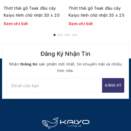
Thớt thái gỗ Teak đầu cây
Thớt thái gỗ Teak đầu cây
Kaiyo hình chữ nhật 30 x 20
Kaiyo hình chữ nhật 35 x 25
x 2,5cm [mã DC01]
x 2,5cm [mã DC02]
Xem chi tiết
Xem chi tiết
Đăng Ký Nhận Tin
Nhận
thông tin
sản phẩm mới nhất, tin khuyến mãi và nhiều
hơn nữa.
ĐĂNG KÝ