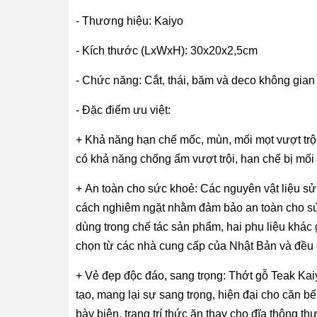
- Thương hiệu: Kaiyo
- Kích thước (LxWxH): 30x20x2,5cm
- Chức năng: Cắt, thái, băm và deco không gian
- Đặc điểm ưu việt:
+ Khả năng hạn chế mốc, mùn, mối mọt vượt trội
có khả năng chống ẩm vượt trội, hạn chế bị mối 
+ An toàn cho sức khoẻ: Các nguyên vật liệu sử
cách nghiêm ngặt nhằm đảm bảo an toàn cho sức
dùng trong chế tác sản phẩm, hai phụ liệu khá
chọn từ các nhà cung cấp của Nhật Bản và đều 
+ Vẻ đẹp độc đáo, sang trọng: Thớt gỗ Teak Kai
tạo, mang lại sự sang trọng, hiện đại cho căn b
bày biện, trang trí thức ăn thay cho đĩa thông 