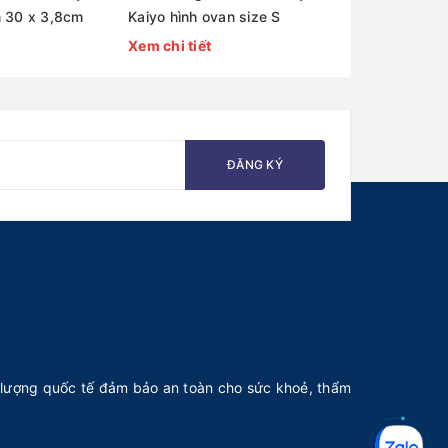
n 30 x 3,8cm
Kaiyo hình ovan size S
Kaiyo hình o
Xem chi tiết
Xem chi tiết
ĐĂNG KÝ
lượng quốc tế đảm bảo an toàn cho sức khoẻ, thẩm