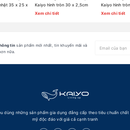
nhật 35 x 25 x
Kaiyo hình tròn 30 x 2,5cm
Kaiyo hình trò
2]
[mã TDC01]
[mã TDC04]
Xem chi tiết
Xem chi tiết
hông tin
sản phẩm mới nhất, tin khuyến mãi và
hơn nữa.
u dùng những sản phẩm gia dụng đẳng cấp theo tiêu chuẩn chất 
mỹ độc đáo với giá cả cạnh tranh