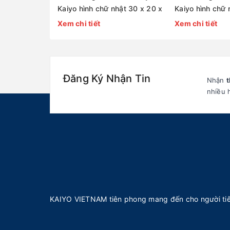
Kaiyo hình chữ nhật 30 x 20 x
Kaiyo hình chữ 
2,5cm [mã DC01]
2,5cm [mã DC0
Xem chi tiết
Xem chi tiết
Đăng Ký Nhận Tin
Nhận
t
nhiều 
KAIYO VIETNAM tiên phong mang đến cho người tiê