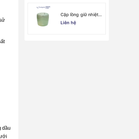
Cặp lồng giữ nhiệt
 sử
Kaiyo 1000ml, màu
Liên hệ
xanh mint [mã KVL-
6513]
hất
g dầu
dưới