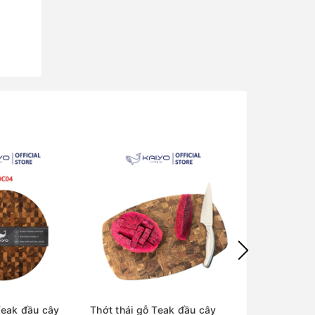
Teak đầu cây
Thớt thái gỗ Teak đầu cây
Thớt thái gỗ