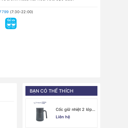
7799
(7:30-22:00)
BẠN CÓ THỂ THÍCH
Cốc giữ nhiệt 2 lớp
inox Kaiyo kèm lõi
Liên hệ
lọc trà 350ml, màu
ghi [mã KTM-6667]