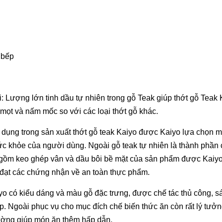
 bếp
: Lượng lớn tinh dầu tự nhiên trong gỗ Teak giúp thớt gỗ Teak 
mọt và nấm mốc so với các loại thớt gỗ khác.
 dụng trong sản xuất thớt gỗ teak Kaiyo được Kaiyo lựa chọn m
 khỏe của người dùng. Ngoài gỗ teak tự nhiên là thành phần 
c gồm keo ghép vân và dầu bôi bề mặt của sản phẩm được Kaiyo
đạt các chứng nhận về an toàn thực phẩm.
yo có kiểu dáng và màu gỗ đặc trưng, được chế tác thủ công, s
ếp. Ngoài phục vụ cho mục đích chế biến thức ăn còn rất lý tưở
thường giúp món ăn thêm hấp dẫn.