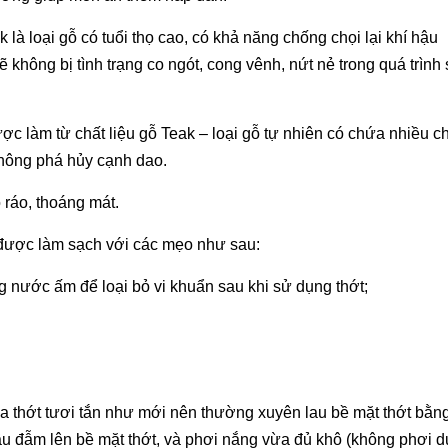
 là loại gỗ có tuổi thọ cao, có khả năng chống chọi lại khí hậu
ẽ không bị tình trạng co ngót, cong vênh, nứt nẻ trong quá trình
ợc làm từ chất liệu gỗ Teak – loại gỗ tự nhiên có chứa nhiều c
không phá hủy cạnh dao.
 ráo, thoáng mát.
ể được làm sạch với các mẹo như sau:
 nước ấm để loại bỏ vi khuẩn sau khi sử dụng thớt;
ủa thớt tươi tắn như mới nên thường xuyên lau bề mặt thớt bằn
dầu đẫm lên bề mặt thớt, và phơi nắng vừa đủ khô (không phơi 