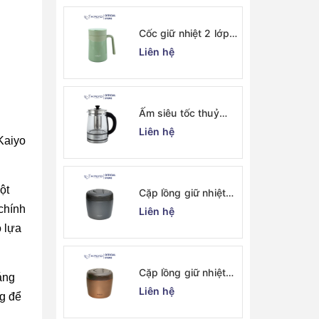
Cốc giữ nhiệt 2 lớp
inox Kaiyo kèm lõi
Liên hệ
lọc trà 350ml, màu
xanh mint [mã KTM-
6650]
Ấm siêu tốc thuỷ
tinh borosilicate
Liên hệ
Kaiyo 1.7L (KEK-
Kaiyo
062)
ột
Cặp lồng giữ nhiệt
Kaiyo 1000ml, màu
chính
Liên hệ
ghi [KVL-6537]
 lựa
Cặp lồng giữ nhiệt
áng
Kaiyo 1000ml, màu
Liên hệ
ng để
vàng đồng [KVL-
6520]