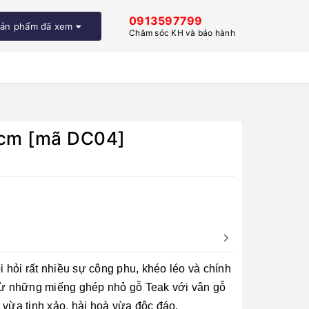
0913597799
ản phẩm đã xem
Chăm sóc KH và bảo hành
,8cm [mã DC04]
 hỏi rất nhiều sự công phu, khéo léo và chính
từ những miếng ghép nhỏ gỗ Teak với vân gỗ
 vừa tinh xảo, hài hoà vừa độc đáo.