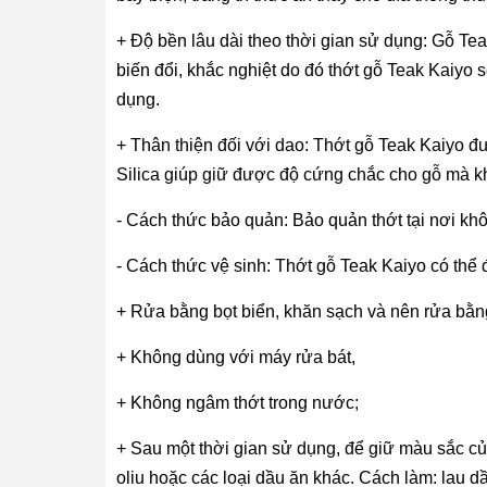
+ Độ bền lâu dài theo thời gian sử dụng: Gỗ Teak
biến đổi, khắc nghiệt do đó thớt gỗ Teak Kaiyo s
dụng.
+ Thân thiện đối với dao: Thớt gỗ Teak Kaiyo đư
Silica giúp giữ được độ cứng chắc cho gỗ mà 
- Cách thức bảo quản: Bảo quản thớt tại nơi khô
- Cách thức vệ sinh: Thớt gỗ Teak Kaiyo có th
+ Rửa bằng bọt biển, khăn sạch và nên rửa bằng
+ Không dùng với máy rửa bát,
+ Không ngâm thớt trong nước;
+ Sau một thời gian sử dụng, để giữ màu sắc c
oliu hoặc các loại dầu ăn khác. Cách làm: lau 