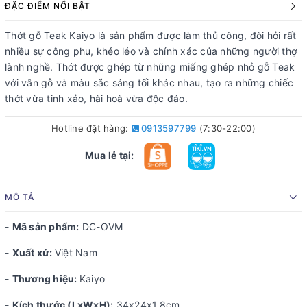
ĐẶC ĐIỂM NỔI BẬT
Thớt gỗ Teak Kaiyo là sản phẩm được làm thủ công, đòi hỏi rất
nhiều sự công phu, khéo léo và chính xác của những người thợ
lành nghề. Thớt được ghép từ những miếng ghép nhỏ gỗ Teak
với vân gỗ và màu sắc sáng tối khác nhau, tạo ra những chiếc
thớt vừa tinh xảo, hài hoà vừa độc đáo.
Hotline đặt hàng:
0913597799
(7:30-22:00)
Mua lẻ tại:
MÔ TẢ
-
Mã sản phẩm:
DC-OVM
-
Xuất xứ:
Việt Nam
-
Thương hiệu:
Kaiyo
-
Kích thước (LxWxH):
34x24x1,8cm