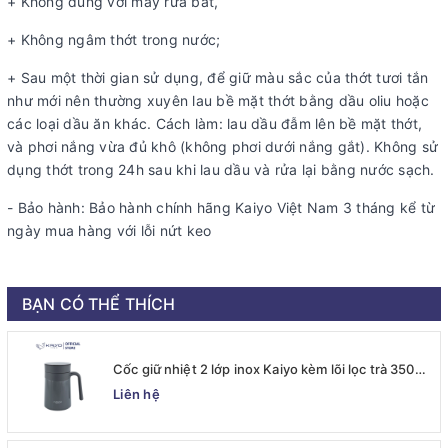
+ Không dùng với máy rửa bát,
+ Không ngâm thớt trong nước;
+ Sau một thời gian sử dụng, để giữ màu sắc của thớt tươi tắn
như mới nên thường xuyên lau bề mặt thớt bằng dầu oliu hoặc
các loại dầu ăn khác. Cách làm: lau dầu đẫm lên bề mặt thớt,
và phơi nắng vừa đủ khô (không phơi dưới nắng gắt). Không sử
dụng thớt trong 24h sau khi lau dầu và rửa lại bằng nước sạch.
- Bảo hành: Bảo hành chính hãng Kaiyo Việt Nam 3 tháng kể từ
ngày mua hàng với lỗi nứt keo
BẠN CÓ THỂ THÍCH
Cốc giữ nhiệt 2 lớp inox Kaiyo kèm lõi lọc trà 350ml,
màu ghi [mã KTM-6667]
Liên hệ