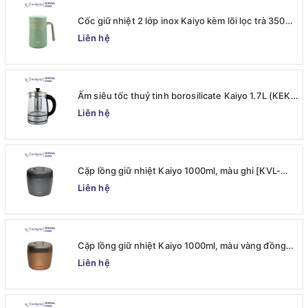
Cốc giữ nhiệt 2 lớp inox Kaiyo kèm lõi lọc trà 350ml,
màu xanh mint [mã KTM-6650]
Liên hệ
Ấm siêu tốc thuỷ tinh borosilicate Kaiyo 1.7L (KEK-
062)
Liên hệ
Cặp lồng giữ nhiệt Kaiyo 1000ml, màu ghi [KVL-
6537]
Liên hệ
Cặp lồng giữ nhiệt Kaiyo 1000ml, màu vàng đồng
[KVL-6520]
Liên hệ