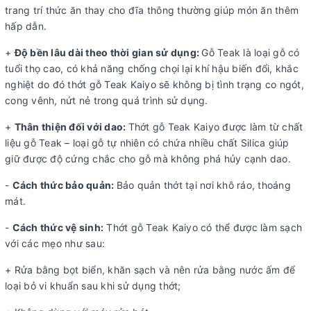
trang trí thức ăn thay cho đĩa thông thường giúp món ăn thêm
hấp dẫn.
+
Độ bền lâu dài theo thời gian sử dụng:
Gỗ Teak là loại gỗ có
tuổi thọ cao, có khả năng chống chọi lại khí hậu biến đổi, khắc
nghiệt do đó thớt gỗ Teak Kaiyo sẽ không bị tình trạng co ngót,
cong vênh, nứt nẻ trong quá trình sử dụng.
+
Thân thiện đối với dao:
Thớt gỗ Teak Kaiyo được làm từ chất
liệu gỗ Teak – loại gỗ tự nhiên có chứa nhiều chất Silica giúp
giữ được độ cứng chắc cho gỗ mà không phá hủy cạnh dao.
-
Cách thức bảo quản:
Bảo quản thớt tại nơi khô ráo, thoáng
mát.
-
Cách thức vệ sinh:
Thớt gỗ Teak Kaiyo có thể được làm sạch
với các mẹo như sau:
+ Rửa bằng bọt biển, khăn sạch và nên rửa bằng nước ấm để
loại bỏ vi khuẩn sau khi sử dụng thớt;