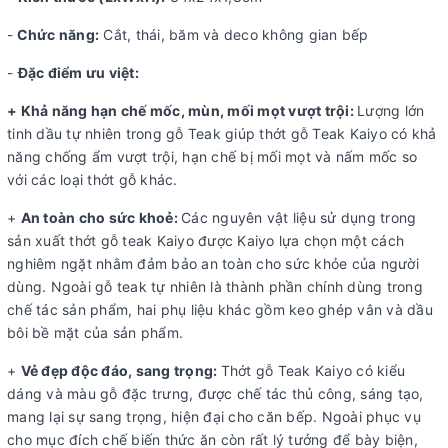
-
Chức năng:
Cắt, thái, băm và deco không gian bếp
-
Đặc điểm ưu việt:
+ Khả năng hạn chế mốc, mùn, mối mọt vượt trội:
Lượng lớn
tinh dầu tự nhiên trong gỗ Teak giúp thớt gỗ Teak Kaiyo có khả
năng chống ẩm vượt trội, hạn chế bị mối mọt và nấm mốc so
với các loại thớt gỗ khác.
+
An toàn cho sức khoẻ:
Các nguyên vật liệu sử dụng trong
sản xuất thớt gỗ teak Kaiyo được Kaiyo lựa chọn một cách
nghiêm ngặt nhằm đảm bảo an toàn cho sức khỏe của người
dùng. Ngoài gỗ teak tự nhiên là thành phần chính dùng trong
chế tác sản phẩm, hai phụ liệu khác gồm keo ghép vân và dầu
bôi bề mặt của sản phẩm.
+
Vẻ đẹp độc đáo, sang trọng:
Thớt gỗ Teak Kaiyo có kiểu
dáng và màu gỗ đặc trưng, được chế tác thủ công, sáng tạo,
mang lại sự sang trọng, hiện đại cho căn bếp. Ngoài phục vụ
cho mục đích chế biến thức ăn còn rất lý tưởng để bày biện,