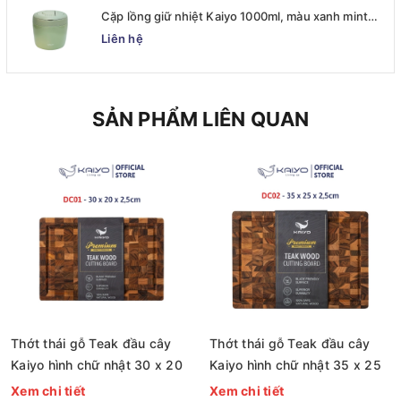
Cặp lồng giữ nhiệt Kaiyo 1000ml, màu xanh mint
[mã KVL-6513]
Liên hệ
SẢN PHẨM LIÊN QUAN
Thớt thái gỗ Teak đầu cây
Thớt thái gỗ Teak đầu cây
Kaiyo hình chữ nhật 30 x 20
Kaiyo hình chữ nhật 35 x 25
x 2,5cm [mã DC01]
x 2,5cm [mã DC02]
Xem chi tiết
Xem chi tiết