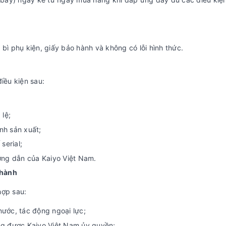
bì phụ kiện, giấy bảo hành và không có lỗi hình thức.
iều kiện sau:
lệ;
ình sản xuất;
serial;
ng dẫn của Kaiyo Việt Nam.
 hành
hợp sau:
nước, tác động ngoại lực;
ng được Kaiyo Việt Nam ủy quyền;