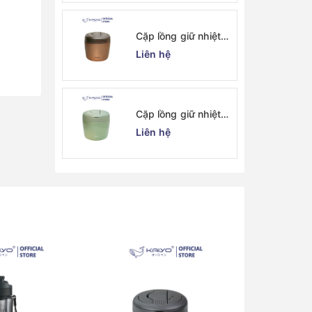
Cặp lồng giữ nhiệt
Kaiyo 1000ml, màu
Liên hệ
vàng đồng [KVL-
6520]
Cặp lồng giữ nhiệt
Kaiyo 1000ml, màu
Liên hệ
xanh mint [mã KVL-
6513]