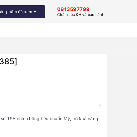
0913597799
ản phẩm đã xem
Chăm sóc KH và bảo hành
9385]
a số TSA chính hãng tiêu chuẩn Mỹ, có khả năng