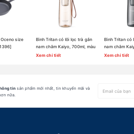
 Oceno size
Bình Tritan có lõi lọc trà gắn
Bình Tritan có 
1396]
nam châm Kaiyo, 700ml, màu
nam châm Kaiy
nâu [mã KTB-8326]
đen [mã KTB-
Xem chi tiết
Xem chi tiết
hông tin
sản phẩm mới nhất, tin khuyến mãi và
hơn nữa.