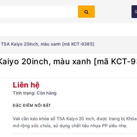
S
ố TSA Kaiyo 20inch, màu xanh [mã KCT-9385]
 Kaiyo 20inch, màu xanh [mã KCT-
Bạn chưa xem sản phẩm nào
Liên hệ
Tình trạng:
Còn hàng
ĐẶC ĐIỂM NỔI BẬT
Vali cần kéo khóa số TSA Kaiyo 20 inch, được trang bị Khó
mở rộng sức chứa, sử dụng chất liệu nhựa PP siêu nhẹ.