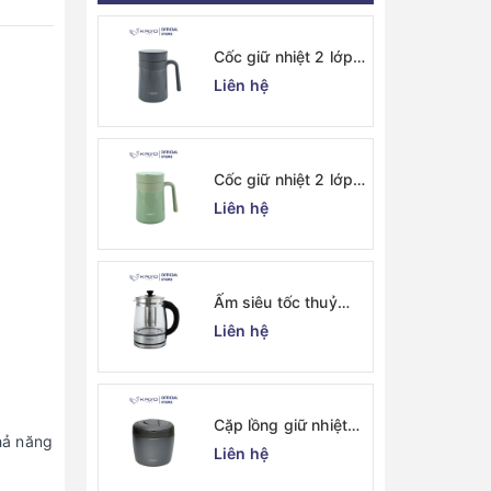
Cốc giữ nhiệt 2 lớp
inox Kaiyo kèm lõi
Liên hệ
lọc trà 350ml, màu
ghi [mã KTM-6667]
Cốc giữ nhiệt 2 lớp
inox Kaiyo kèm lõi
Liên hệ
lọc trà 350ml, màu
xanh mint [mã KTM-
6650]
Ấm siêu tốc thuỷ
tinh borosilicate
Liên hệ
Kaiyo 1.7L (KEK-
062)
Cặp lồng giữ nhiệt
hả năng
Kaiyo 1000ml, màu
Liên hệ
ghi [KVL-6537]