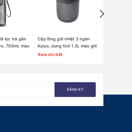
lõi lọc trà gắn
Cặp lồng giữ nhiệt 3 ngăn
Cặp lồng giữ 
o, 700ml, màu
Kaiyo, dung tích 1.3L màu ghi
Kaiyo, dung t
8319]
[mã KVL-1563]
vàng đồng [
Xem chi tiết
Xem chi tiết
ĐĂNG KÝ