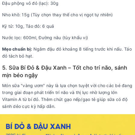
Đậu phộng vỏ đỏ (lạc): 30g
Nho khô: 15g (Tùy chọn thay thế cho vị ngọt tự nhiên)
Kỷ tử: 10g, Táo đỏ: 6 quả
Nước lọc: 600ml, Đường nâu (tùy khẩu vị)
Mẹo chuẩn bị:
Ngâm đậu đỏ khoảng 8 tiếng trước khi nấu. Táo
đỏ tách bỏ hạt.
5. Sữa Bí Đỏ & Đậu Xanh – Tốt cho trí não, sánh
mịn béo ngậy
Món sữa "vàng ươm" này là lựa chọn tuyệt vời cho các bé đang
trong giai đoạn phát triển trí não và thị lực nhờ lượng lớn
Vitamin A từ bí đỏ. Thêm chút gạo nếp/gạo tẻ giúp sữa có độ
sánh dẻo cực kỳ hấp dẫn.