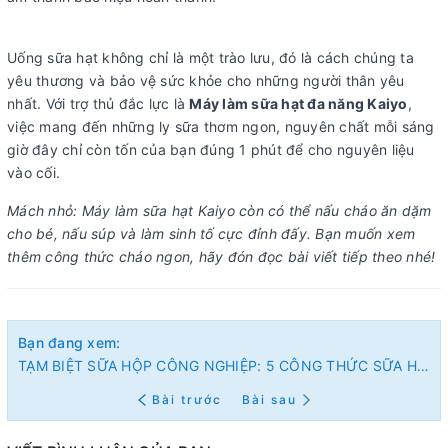
Uống sữa hạt không chỉ là một trào lưu, đó là cách chúng ta
yêu thương và bảo vệ sức khỏe cho những người thân yêu
nhất. Với trợ thủ đắc lực là
Máy làm sữa hạt đa năng Kaiyo
,
việc mang đến những ly sữa thơm ngon, nguyên chất mỗi sáng
giờ đây chỉ còn tốn của bạn đúng 1 phút để cho nguyên liệu
vào cối.
Mách nhỏ: Máy làm sữa hạt Kaiyo còn có thể nấu cháo ăn dặm
cho bé, nấu súp và làm sinh tố cực đỉnh đấy. Bạn muốn xem
thêm công thức cháo ngon, hãy đón đọc bài viết tiếp theo nhé!
Bạn đang xem:
TẠM BIỆT SỮA HỘP CÔNG NGHIỆP: 5 CÔNG THỨC SỮA HẠT ''CHUẨN MẸ NẤU'' CHỈ VỚI 1 CHẠM
Bài trước
Bài sau