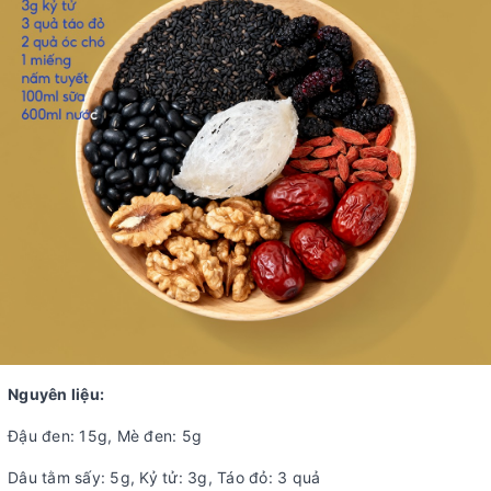
Nguyên liệu:
Đậu đen: 15g, Mè đen: 5g
Dâu tằm sấy: 5g, Kỷ tử: 3g, Táo đỏ: 3 quả