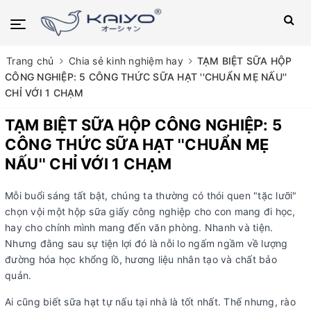
Trang chủ
Chia sẻ kinh nghiệm hay
TẠM BIỆT SỮA HỘP
CÔNG NGHIỆP: 5 CÔNG THỨC SỮA HẠT ''CHUẨN MẸ NẤU''
CHỈ VỚI 1 CHẠM
TẠM BIỆT SỮA HỘP CÔNG NGHIỆP: 5
CÔNG THỨC SỮA HẠT ''CHUẨN MẸ
NẤU'' CHỈ VỚI 1 CHẠM
Mỗi buổi sáng tất bật, chúng ta thường có thói quen "tặc lưỡi"
chọn vội một hộp sữa giấy công nghiệp cho con mang đi học,
hay cho chính mình mang đến văn phòng. Nhanh và tiện.
Nhưng đằng sau sự tiện lợi đó là nỗi lo ngấm ngầm về lượng
đường hóa học khổng lồ, hương liệu nhân tạo và chất bảo
quản.
Ai cũng biết sữa hạt tự nấu tại nhà là tốt nhất. Thế nhưng, rào