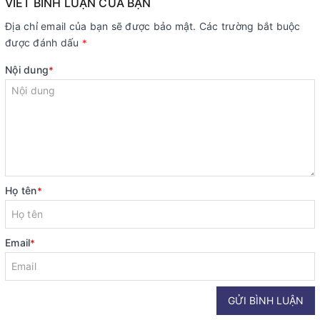
VIẾT BÌNH LUẬN CỦA BẠN
Địa chỉ email của bạn sẽ được bảo mật. Các trường bắt buộc
được đánh dấu
*
Nội dung
*
Họ tên
*
Email
*
GỬI BÌNH LUẬN