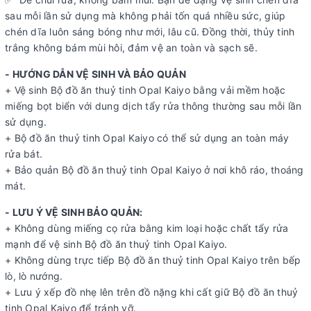
sau mỗi lần sử dụng mà không phải tốn quá nhiều sức, giúp
chén dĩa luôn sáng bóng như mới, lâu cũ. Đồng thời, thủy tinh
trắng không bám mùi hôi, đảm vệ an toàn và sạch sẽ.
- HƯỚNG DẪN VỆ SINH VÀ BẢO QUẢN
+ Vệ sinh Bộ đồ ăn thuỷ tinh Opal Kaiyo bằng vải mềm hoặc
miếng bọt biển với dung dịch tẩy rửa thông thường sau mỗi lần
sử dụng.
+ Bộ đồ ăn thuỷ tinh Opal Kaiyo có thể sử dụng an toàn máy
rửa bát.
+ Bảo quản Bộ đồ ăn thuỷ tinh Opal Kaiyo ở nơi khô ráo, thoáng
mát.
- LƯU Ý VỆ SINH BẢO QUẢN:
+ Không dùng miếng cọ rửa bằng kim loại hoặc chất tẩy rửa
mạnh để vệ sinh Bộ đồ ăn thuỷ tinh Opal Kaiyo.
+ Không dùng trực tiếp Bộ đồ ăn thuỷ tinh Opal Kaiyo trên bếp
lò, lò nướng.
+ Lưu ý xếp đồ nhẹ lên trên đồ nặng khi cất giữ Bộ đồ ăn thuỷ
tinh Opal Kaiyo để tránh vỡ.