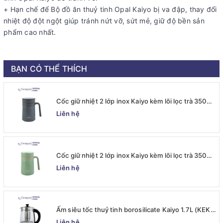
+ Hạn chế để Bộ đồ ăn thuỷ tinh Opal Kaiyo bị va đập, thay đổi
nhiệt độ đột ngột giúp tránh nứt vỡ, sứt mẻ, giữ độ bền sản
phẩm cao nhất.
BẠN CÓ THỂ THÍCH
Cốc giữ nhiệt 2 lớp inox Kaiyo kèm lõi lọc trà 350ml,
màu ghi [mã KTM-6667]
Liên hệ
Cốc giữ nhiệt 2 lớp inox Kaiyo kèm lõi lọc trà 350ml,
màu xanh mint [mã KTM-6650]
Liên hệ
Ấm siêu tốc thuỷ tinh borosilicate Kaiyo 1.7L (KEK-
062)
Liên hệ