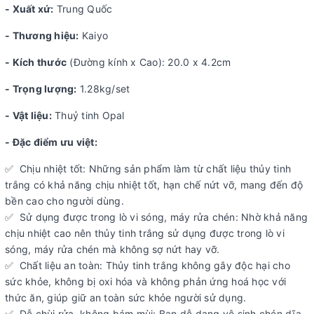
- Xuất xứ:
Trung Quốc
- Thương hiệu:
Kaiyo
- Kích thước
(Đường kính x Cao): 20.0 x 4.2cm
- Trọng lượng:
1.28kg/set
- Vật liệu:
Thuỷ tinh Opal
- Đặc điểm ưu việt:
✅ Chịu nhiệt tốt: Những sản phẩm làm từ chất liệu thủy tinh
trắng có khả năng chịu nhiệt tốt, hạn chế nứt vỡ, mang đến độ
bền cao cho người dùng.
✅ Sử dụng được trong lò vi sóng, máy rửa chén: Nhờ khả năng
chịu nhiệt cao nên thủy tinh trắng sử dụng được trong lò vi
sóng, máy rửa chén mà không sợ nứt hay vỡ.
✅ Chất liệu an toàn: Thủy tinh trắng không gây độc hại cho
sức khỏe, không bị oxi hóa và không phản ứng hoá học với
thức ăn, giúp giữ an toàn sức khỏe người sử dụng.
✅ Dễ chùi rửa, không bám mùi: Bạn dễ dạng vệ sinh chén dĩa