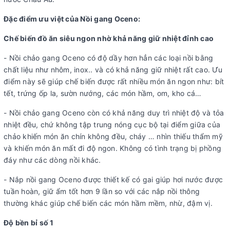
Đặc điểm ưu việt của Nồi gang Oceno:
Chế biến đồ ăn siêu ngon nhờ khả năng giữ nhiệt đỉnh cao
- Nồi chảo gang Oceno có độ dầy hơn hẳn các loại nồi bằng
chất liệu như nhôm, inox.. và có khả năng giữ nhiệt rất cao. Ưu
điểm này sẽ giúp chế biến được rất nhiều món ăn ngon như: bít
tết, trứng ốp la, sườn nướng, các món hầm, om, kho cá…
- Nồi chảo gang Oceno còn có khả năng duy trì nhiệt độ và tỏa
nhiệt đều, chứ không tập trung nóng cục bộ tại điểm giữa của
chảo khiến món ăn chín không đều, cháy … nhìn thiếu thẩm mỹ
và khiến món ăn mất đi độ ngon. Không có tình trạng bị phồng
đáy như các dòng nồi khác.
- Nắp nồi gang Oceno được thiết kế có gai giúp hơi nước được
tuần hoàn, giữ ẩm tốt hơn 9 lần so với các nắp nồi thông
thường khác giúp chế biến các món hầm mềm, nhừ, đậm vị.
Độ bền bỉ số 1