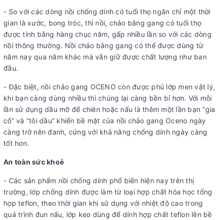
- So với các dòng nồi chống dính có tuổi thọ ngắn chỉ một thời
gian là xước, bong tróc, thì nồi, chảo bằng gang có tuổi thọ
được tính bằng hàng chục năm, gấp nhiều lần so với các dòng
nồi thông thường. Nồi chảo bằng gang có thể được dùng từ
năm nay qua năm khác mà vẫn giữ được chất lượng như ban
đầu.
- Đặc biệt, nồi chảo gang OCENO còn được phủ lớp men vật lý,
khi bạn càng dùng nhiều thì chúng lại càng bền bỉ hơn. Với mỗi
lần sử dụng dầu mỡ để chiên hoặc nấu là thêm một lần bạn “gia
cố” và “tôi dầu” khiến bề mặt của nồi chảo gang Oceno ngày
càng trở nên đanh, cứng với khả năng chống dính ngày càng
tốt hơn.
An toàn sức khoẻ
- Các sản phẩm nồi chống dính phổ biến hiện nay trên thị
trường, lớp chống dính được làm từ loại hợp chất hóa học tổng
hợp teflon, theo thời gian khi sử dụng với nhiệt độ cao trong
quá trình đun nấu, lớp keo dùng để dính hợp chất teflon lên bề