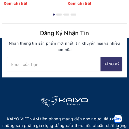
1334]
1341]
Xem chi tiết
Xem chi tiết
Đăng Ký Nhận Tin
Nhận
thông tin
sản phẩm mới nhất, tin khuyến mãi và nhiều
hơn nữa.
ĐĂNG KÝ
KAIYO VIETNAM tiên phong mang đến cho người tiêu dùng
những sản phẩm gia dụng đẳng cấp theo tiêu chuẩn chất lượng