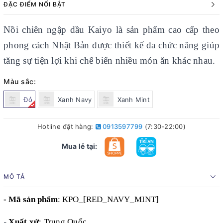
ĐẶC ĐIỂM NỔI BẬT
Nồi chiên ngập dầu Kaiyo là sản phẩm cao cấp theo
phong cách Nhật Bản được thiết kế đa chức năng giúp
tăng sự tiện lợi khi chế biến nhiều món ăn khác nhau.
Màu sắc:
Đỏ
Xanh Navy
Xanh Mint
Hotline đặt hàng:
0913597799
(7:30-22:00)
Mua lẻ tại:
MÔ TẢ
- Mã sản phẩm
:
KPO_[RED_NAVY_MINT]
Xuất xứ
: Trung Quốc
-