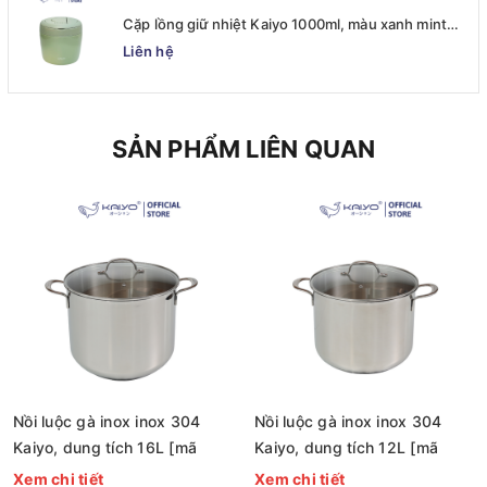
Cặp lồng giữ nhiệt Kaiyo 1000ml, màu xanh mint
[mã KVL-6513]
Liên hệ
SẢN PHẨM LIÊN QUAN
Nồi luộc gà inox inox 304
Nồi luộc gà inox inox 304
Kaiyo, dung tích 16L [mã
Kaiyo, dung tích 12L [mã
KIC-1525]
KIC-1518]
Xem chi tiết
Xem chi tiết