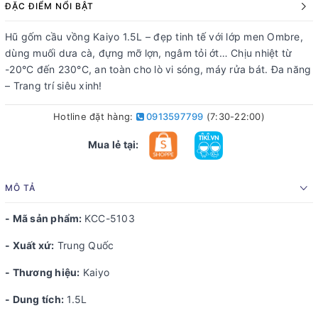
ĐẶC ĐIỂM NỔI BẬT
Hũ gốm cầu vồng Kaiyo 1.5L – đẹp tinh tế với lớp men Ombre,
dùng muối dưa cà, đựng mỡ lợn, ngâm tỏi ớt… Chịu nhiệt từ
-20°C đến 230°C, an toàn cho lò vi sóng, máy rửa bát. Đa năng
– Trang trí siêu xinh!
Hotline đặt hàng:
0913597799
(7:30-22:00)
Mua lẻ tại:
MÔ TẢ
- Mã sản phẩm:
KCC-5103
- Xuất xứ:
Trung Quốc
- Thương hiệu:
Kaiyo
- Dung tích:
1.5L