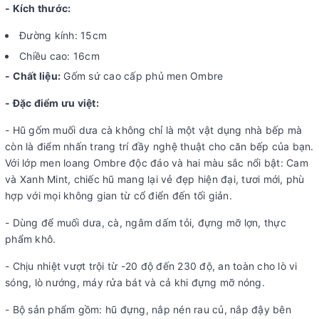
- Kích thước:
Đường kính: 15cm
Chiều cao: 16cm
- Chất liệu:
Gốm sứ cao cấp phủ men Ombre
- Đặc điểm ưu việt:
- Hũ gốm muối dưa cà không chỉ là một vật dụng nhà bếp mà
còn là điểm nhấn trang trí đầy nghệ thuật cho căn bếp của bạn.
Với lớp men loang Ombre độc đáo và hai màu sắc nổi bật: Cam
và Xanh Mint, chiếc hũ mang lại vẻ đẹp hiện đại, tươi mới, phù
hợp với mọi không gian từ cổ điển đến tối giản.
- Dùng để muối dưa, cà, ngâm dấm tỏi, đựng mỡ lợn, thực
phẩm khô.
- Chịu nhiệt vượt trội từ -20 độ đến 230 độ, an toàn cho lò vi
sóng, lò nướng, máy rửa bát và cả khi đựng mỡ nóng.
- Bộ sản phẩm gồm: hũ đựng, nắp nén rau củ, nắp đậy bên