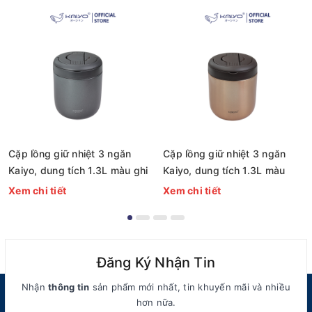
Cặp lồng giữ nhiệt 3 ngăn
Cặp lồng giữ nhiệt 3 ngăn
Kaiyo, dung tích 1.3L màu ghi
Kaiyo, dung tích 1.3L màu
[mã KVL-1563]
vàng đồng [mã KVL-1556]
Xem chi tiết
Xem chi tiết
Đăng Ký Nhận Tin
Nhận
thông tin
sản phẩm mới nhất, tin khuyến mãi và nhiều
hơn nữa.