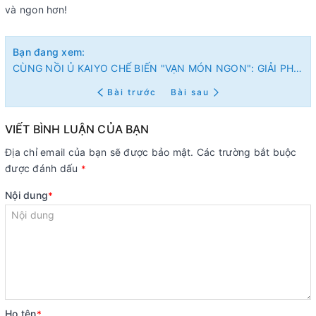
và ngon hơn!
Bạn đang xem:
CÙNG NỒI Ủ KAIYO CHẾ BIẾN "VẠN MÓN NGON": GIẢI PHÁP BẾP MÁT, CƠM NGON TRỌN VỊ CHO MÙA HÈ
Bài trước
Bài sau
VIẾT BÌNH LUẬN CỦA BẠN
Địa chỉ email của bạn sẽ được bảo mật. Các trường bắt buộc
được đánh dấu
*
Nội dung
*
Họ tên
*