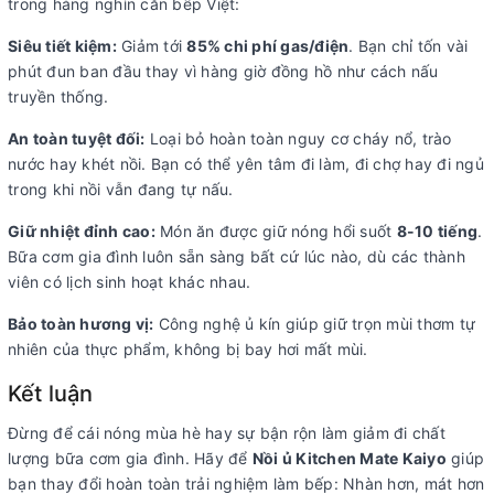
trong hàng nghìn căn bếp Việt:
Siêu tiết kiệm:
Giảm tới
85% chi phí gas/điện
. Bạn chỉ tốn vài
phút đun ban đầu thay vì hàng giờ đồng hồ như cách nấu
truyền thống.
An toàn tuyệt đối:
Loại bỏ hoàn toàn nguy cơ cháy nổ, trào
nước hay khét nồi. Bạn có thể yên tâm đi làm, đi chợ hay đi ngủ
trong khi nồi vẫn đang tự nấu.
Giữ nhiệt đỉnh cao:
Món ăn được giữ nóng hổi suốt
8-10 tiếng
.
Bữa cơm gia đình luôn sẵn sàng bất cứ lúc nào, dù các thành
viên có lịch sinh hoạt khác nhau.
Bảo toàn hương vị:
Công nghệ ủ kín giúp giữ trọn mùi thơm tự
nhiên của thực phẩm, không bị bay hơi mất mùi.
Kết luận
Đừng để cái nóng mùa hè hay sự bận rộn làm giảm đi chất
lượng bữa cơm gia đình. Hãy để
Nồi ủ Kitchen Mate Kaiyo
giúp
bạn thay đổi hoàn toàn trải nghiệm làm bếp: Nhàn hơn, mát hơn