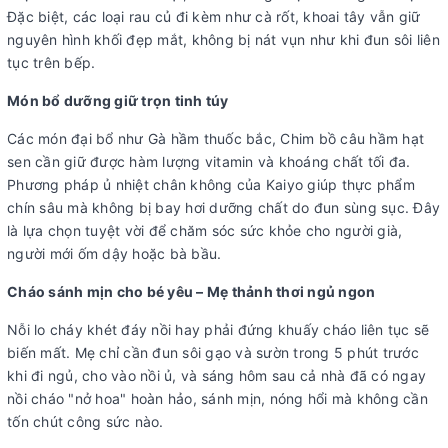
Đặc biệt, các loại rau củ đi kèm như cà rốt, khoai tây vẫn giữ
nguyên hình khối đẹp mắt, không bị nát vụn như khi đun sôi liên
tục trên bếp.
Món bổ dưỡng giữ trọn tinh túy
Các món đại bổ như
Gà hầm thuốc bắc, Chim bồ câu hầm hạt
sen
cần giữ được hàm lượng vitamin và khoáng chất tối đa.
Phương pháp ủ nhiệt chân không của Kaiyo giúp thực phẩm
chín sâu mà không bị bay hơi dưỡng chất do đun sùng sục. Đây
là lựa chọn tuyệt vời để chăm sóc sức khỏe cho người già,
người mới ốm dậy hoặc bà bầu.
Cháo sánh mịn cho bé yêu – Mẹ thảnh thơi ngủ ngon
Nỗi lo cháy khét đáy nồi hay phải đứng khuấy cháo liên tục sẽ
biến mất. Mẹ chỉ cần đun sôi gạo và sườn trong 5 phút trước
khi đi ngủ, cho vào nồi ủ, và sáng hôm sau cả nhà đã có ngay
nồi cháo "nở hoa" hoàn hảo, sánh mịn, nóng hổi mà không cần
tốn chút công sức nào.