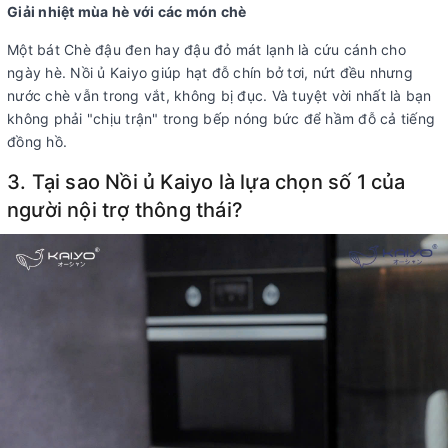
Giải nhiệt mùa hè với các món chè
Một bát
Chè đậu đen hay đậu đỏ
mát lạnh là cứu cánh cho
ngày hè. Nồi ủ Kaiyo giúp hạt đỗ chín bở tơi, nứt đều nhưng
nước chè vẫn trong vắt, không bị đục. Và tuyệt vời nhất là bạn
không phải "chịu trận" trong bếp nóng bức để hầm đỗ cả tiếng
đồng hồ.
3. Tại sao Nồi ủ Kaiyo là lựa chọn số 1 của
người nội trợ thông thái?