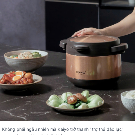
Không phải ngẫu nhiên mà Kaiyo trở thành "trợ thủ đắc lực"