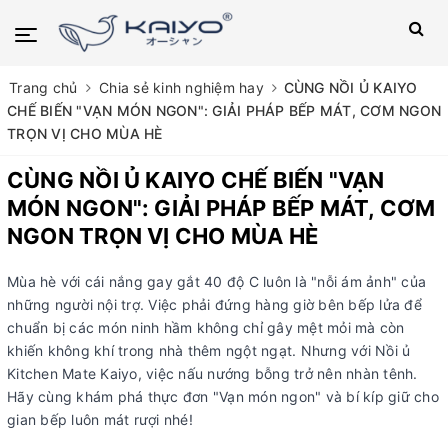
Trang chủ
Chia sẻ kinh nghiệm hay
CÙNG NỒI Ủ KAIYO
CHẾ BIẾN "VẠN MÓN NGON": GIẢI PHÁP BẾP MÁT, CƠM NGON
TRỌN VỊ CHO MÙA HÈ
CÙNG NỒI Ủ KAIYO CHẾ BIẾN "VẠN
MÓN NGON": GIẢI PHÁP BẾP MÁT, CƠM
NGON TRỌN VỊ CHO MÙA HÈ
Mùa hè với cái nắng gay gắt 40 độ C luôn là "nỗi ám ảnh" của
những người nội trợ. Việc phải đứng hàng giờ bên bếp lửa để
chuẩn bị các món ninh hầm không chỉ gây mệt mỏi mà còn
khiến không khí trong nhà thêm ngột ngạt. Nhưng với Nồi ủ
Kitchen Mate Kaiyo, việc nấu nướng bỗng trở nên nhàn tênh.
Hãy cùng khám phá thực đơn "Vạn món ngon" và bí kíp giữ cho
gian bếp luôn mát rượi nhé!