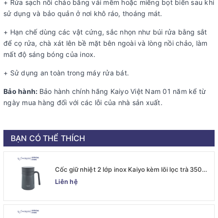
+ Rửa sạch nồi chảo bằng vải mềm hoặc miếng bọt biển sau khi
sử dụng và bảo quản ở nơi khô ráo, thoáng mát.
+ Hạn chế dùng các vật cứng, sắc nhọn như búi rửa bằng sắt
để cọ rửa, chà xát lên bề mặt bên ngoài và lòng nồi chảo, làm
mất độ sáng bóng của inox.
+ Sử dụng an toàn trong máy rửa bát.
Bảo hành:
Bảo hành chính hãng Kaiyo Việt Nam 01 năm kể từ
ngày mua hàng đối với các lỗi của nhà sản xuất.
BẠN CÓ THỂ THÍCH
Cốc giữ nhiệt 2 lớp inox Kaiyo kèm lõi lọc trà 350ml,
màu ghi [mã KTM-6667]
Liên hệ