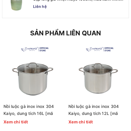
[mã KVL-6513]
Liên hệ
SẢN PHẨM LIÊN QUAN
Nồi luộc gà inox inox 304
Nồi luộc gà inox inox 304
Kaiyo, dung tích 16L [mã
Kaiyo, dung tích 12L [mã
KIC-1525]
KIC-1518]
Xem chi tiết
Xem chi tiết