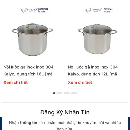
Nồi luộc gà inox inox 304
Nồi luộc gà inox inox 304
Kaiyo, dung tích 16L [mã
Kaiyo, dung tích 12L [mã
KIC-1525]
KIC-1518]
Xem chi tiết
Xem chi tiết
Đăng Ký Nhận Tin
Nhận
thông tin
sản phẩm mới nhất, tin khuyến mãi và nhiều
hơn nữa.