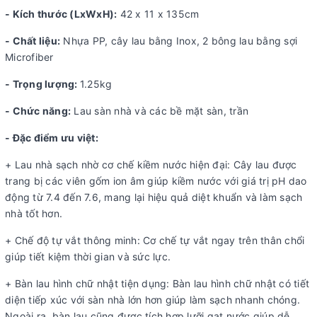
- Kích thước (LxWxH):
42 x 11 x 135cm
- Chất liệu:
Nhựa PP, cây lau bằng Inox, 2 bông lau bằng sợi
Microfiber
- Trọng lượng:
1.25kg
- Chức năng:
Lau sàn nhà và các bề mặt sàn, trần
- Đặc điểm ưu việt:
+ Lau nhà sạch nhờ cơ chế kiềm nước hiện đại: Cây lau được
trang bị các viên gốm ion âm giúp kiềm nước với giá trị pH dao
động từ 7.4 đến 7.6, mang lại hiệu quả diệt khuẩn và làm sạch
nhà tốt hơn.
+ Chế độ tự vắt thông minh: Cơ chế tự vắt ngay trên thân chổi
giúp tiết kiệm thời gian và sức lực.
+ Bàn lau hình chữ nhật tiện dụng: Bàn lau hình chữ nhật có tiết
diện tiếp xúc với sàn nhà lớn hơn giúp làm sạch nhanh chóng.
Ngoài ra, bàn lau cũng được tích hợp lưỡi gạt nước giúp dễ