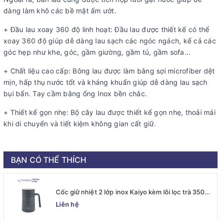
dàng làm khô các bề mặt ẩm ướt.
+ Đầu lau xoay 360 độ linh hoạt: Đầu lau được thiết kế có thể
xoay 360 độ giúp dễ dàng lau sạch các ngóc ngách, kể cả các
góc hẹp như khe, góc, gầm giường, gầm tủ, gầm sofa...
+ Chất liệu cao cấp: Bông lau được làm bằng sợi microfiber dệt
mịn, hấp thụ nước tốt và kháng khuẩn giúp dễ dàng lau sạch
bụi bẩn. Tay cầm bằng ống Inox bền chắc.
+ Thiết kế gọn nhẹ: Bộ cây lau được thiết kế gọn nhẹ, thoải mái
khi di chuyển và tiết kiệm không gian cất giữ.
BẠN CÓ THỂ THÍCH
Cốc giữ nhiệt 2 lớp inox Kaiyo kèm lõi lọc trà 350ml,
màu ghi [mã KTM-6667]
Liên hệ