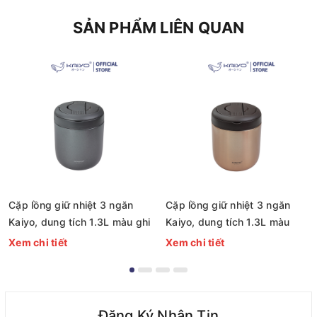
SẢN PHẨM LIÊN QUAN
Cặp lồng giữ nhiệt 3 ngăn
Cặp lồng giữ nhiệt 3 ngăn
Kaiyo, dung tích 1.3L màu ghi
Kaiyo, dung tích 1.3L màu
[mã KVL-1563]
vàng đồng [mã KVL-1556]
Xem chi tiết
Xem chi tiết
Đăng Ký Nhận Tin