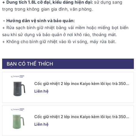
+ Dung tích 1.8L cỡ đại, kiểu dáng hiện đại:
sử dụng sang
trọng trong không gian gia đình, văn phòng.
- Hướng dẫn vệ sinh và bảo quản:
+ Rửa sạch bình giữ nhiệt bằng vải mềm hoặc miếng bọt biển
sau khi sử dụng và bảo quản ở nơi khô ráo, thoáng mát.
+ Không cho bình giữ nhiệt vào lò vi sóng, máy rửa bát.
BẠN CÓ THỂ THÍCH
Cốc giữ nhiệt 2 lớp inox Kaiyo kèm lõi lọc trà 350ml,
màu ghi [mã KTM-6667]
Liên hệ
Cốc giữ nhiệt 2 lớp inox Kaiyo kèm lõi lọc trà 350ml,
màu xanh mint [mã KTM-6650]
Liên hệ