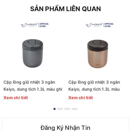
SẢN PHẨM LIÊN QUAN
Cặp lồng giữ nhiệt 3 ngăn
Cặp lồng giữ nhiệt 3 ngăn
Kaiyo, dung tích 1.3L màu ghi
Kaiyo, dung tích 1.3L màu
[mã KVL-1563]
vàng đồng [mã KVL-1556]
Xem chi tiết
Xem chi tiết
Đăng Ký Nhận Tin